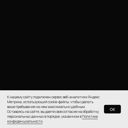
Организация свадьбы
от 60 000 Р
что входит в стоимость →
К нашему сайту подключен сервис веб-аналитики Яндекс
Метрика, использующий cookie-файлы, чтобы сделать
ваше пребывание на нем максимально удобным.
OK
Оставаясь на сайте, вы даете свое согласие на обработку
персональных данных в порядке, указанном в
Политике
оставить заявку
конфиденциальности
.