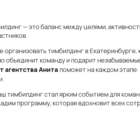
илдинг — это баланс между целями, активнос
астников.
те организовать тимбилдинг в Екатеринбурге,
о объединит команду и подарит незабываемые
т агентства Анита
поможет на каждом этапе: 
и.
ваш тимбилдинг стал ярким событием для кома
дадим программу, которая вдохновит всех сот