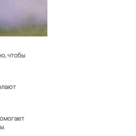
о, чтобы
елают
помогает
ы.