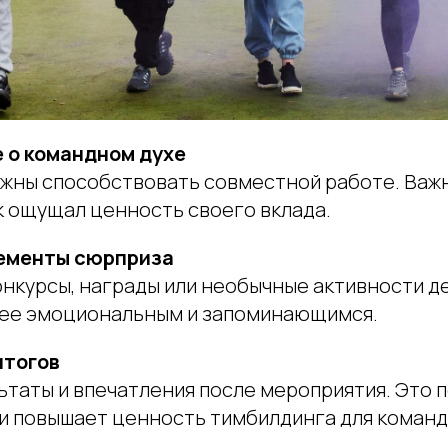
е о командном духе
лжны способствовать совместной работе. Важн
к ощущал ценность своего вклада.
лементы сюрприза
нкурсы, награды или необычные активности д
ее эмоциональным и запоминающимся.
итогов
ьтаты и впечатления после мероприятия. Это 
 и повышает ценность тимбилдинга для команд