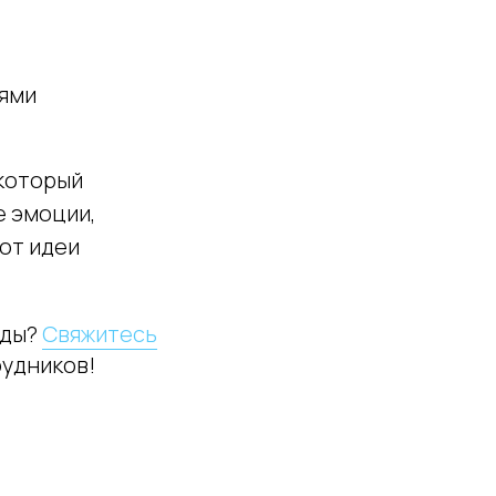
тями
 который
 эмоции,
от идеи
нды?
Свяжитесь
рудников!