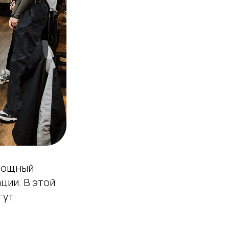
 мощный
ции. В этой
гут