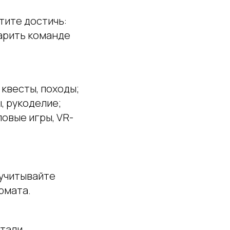
тите достичь:
арить команде
квесты, походы;
, рукоделие;
ловые игры, VR-
 учитывайте
рмата.
тали,