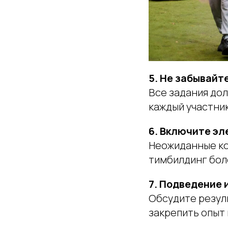
5. Не забывайт
Все задания до
каждый участни
6. Включите э
Неожиданные ко
тимбилдинг бол
7. Подведение 
Обсудите резул
закрепить опыт