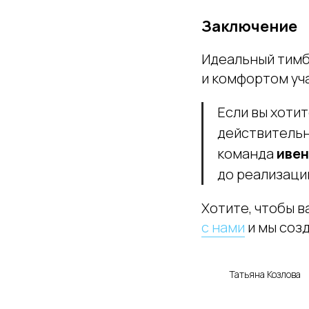
Заключение
Идеальный тимб
и комфортом уч
Если вы хоти
действительн
команда
ивен
до реализаци
Хотите, чтобы 
с нами
и мы соз
Татьяна Козлова