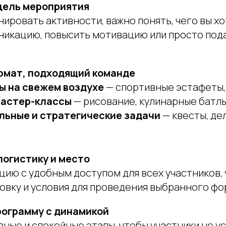
цель мероприятия
ировать активности, важно понять, чего вы хо
никацию, повысить мотивацию или просто под
ормат, подходящий команде
ы на свежем воздухе
— спортивные эстафеты, 
мастер-классы
— рисование, кулинарные батлы
льные и стратегические задачи
— квесты, де
логистику и место
цию с удобным доступом для всех участников,
овку и условия для проведения выбранного фо
рограмму с динамикой
ные и спокойные этапы, чтобы участники не ус