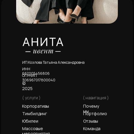
ИП Козлова Татьяна Александровна
ИНН
667005456806
ОГРНИП
306967017800040
©
2025
( услуги )
( навигация )
Корпоративы
Почему
мы
Тимбилдинг
Портфолио
Юбилеи
Отзывы
Массовые
Команда
мероприятия