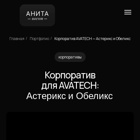
Главная
Портфолио
Корпоратив AVATECH — Астерикс и Обеликс
/
/
корпоративы
Корпоратив
для AVATECH:
Астерикс и Обеликс