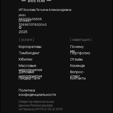
ИП Козлова Татьяна Александровна
ИНН
667005456806
ОГРНИП
306967017800040
©
2025
( услуги )
( навигация )
Корпоративы
Почему
мы
Тимбилдинг
Портфолио
Юбилеи
Отзывы
Массовые
Команда
мероприятия
Деловые
Вопрос-
мероприятия
ответ
Гендер Пати
Контакты
Политика
конфиденциальности
Оператор персональных
данных Роскомнадзора
по Приказу № 173 от 04.12.2019