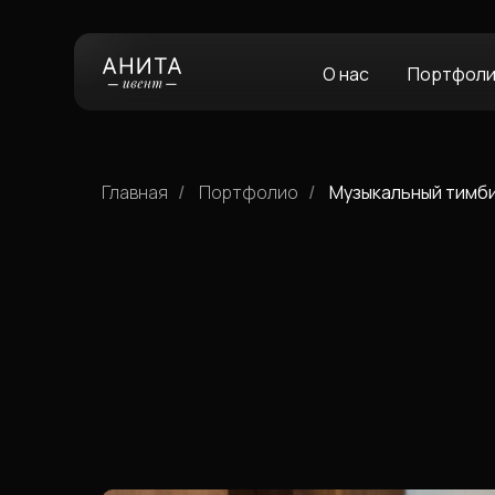
О нас
Портфол
Главная
Портфолио
Музыкальный тимб
/
/