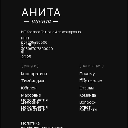
ИП Козлова Татьяна Александровна
ИНН
667005456806
ОГРНИП
306967017800040
©
2025
( услуги )
( навигация )
Корпоративы
Почему
мы
Тимбилдинг
Портфолио
Юбилеи
Отзывы
Массовые
Команда
мероприятия
Деловые
Вопрос-
мероприятия
ответ
Гендер Пати
Контакты
Политика
конфиденциальности