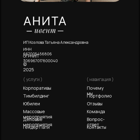
ИП Козлова Татьяна Александровна
ИНН
667005456806
ОГРНИП
306967017800040
©
2025
( услуги )
( навигация )
Корпоративы
Почему
мы
Тимбилдинг
Портфолио
Юбилеи
Отзывы
Массовые
Команда
мероприятия
Деловые
Вопрос-
мероприятия
ответ
Гендер Пати
Контакты