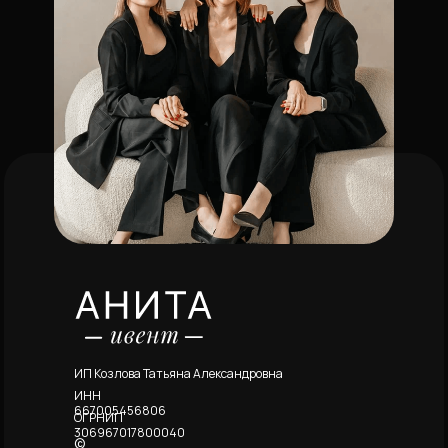
ИП Козлова Татьяна Александровна
ИНН
667005456806
ОГРНИП
306967017800040
©